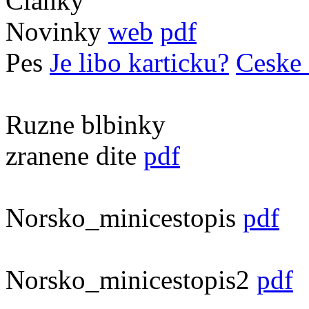
Clanky
Novinky
web
pdf
Pes
Je libo karticku?
Ceske 
Ruzne blbinky
zranene dite
pdf
Norsko_minicestopis
pdf
Norsko_minicestopis2
pdf